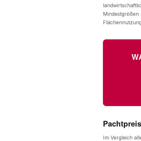
landwirtschaftl
Mindestgrößen (
Flächennutzungs
WA
Pachtprei
Im Vergleich al