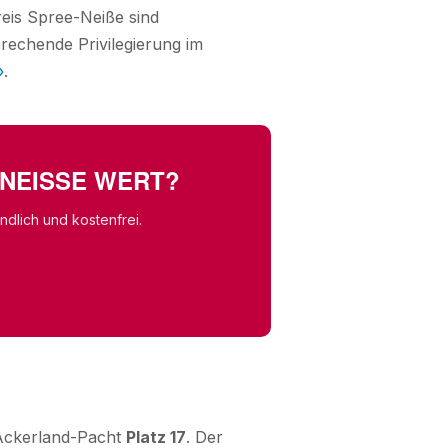
reis Spree-Neiße sind
rechende Privilegierung im
»
.
-NEISSE WERT?
dlich und kostenfrei.
 Ackerland-Pacht
Platz 17
. Der