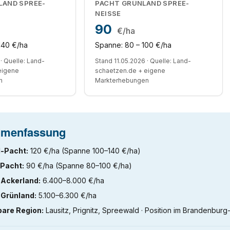
LAND SPREE-
PACHT GRÜNLAND SPREE-
NEISSE
90
€/ha
140 €/ha
Spanne: 80 – 100 €/ha
· Quelle: Land-
Stand 11.05.2026 · Quelle: Land-
eigene
schaetzen.de + eigene
n
Markterhebungen
menfassung
-Pacht:
120 €/ha (Spanne 100–140 €/ha)
Pacht:
90 €/ha (Spanne 80–100 €/ha)
 Ackerland:
6.400–8.000 €/ha
 Grünland:
5.100–6.300 €/ha
bare Region:
Lausitz, Prignitz, Spreewald · Position im Brandenburg-