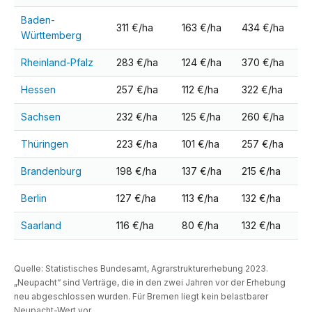
Baden-
311 €/ha
163 €/ha
434 €/ha
Württemberg
Rheinland-Pfalz
283 €/ha
124 €/ha
370 €/ha
Hessen
257 €/ha
112 €/ha
322 €/ha
Sachsen
232 €/ha
125 €/ha
260 €/ha
Thüringen
223 €/ha
101 €/ha
257 €/ha
Brandenburg
198 €/ha
137 €/ha
215 €/ha
Berlin
127 €/ha
113 €/ha
132 €/ha
Saarland
116 €/ha
80 €/ha
132 €/ha
Quelle: Statistisches Bundesamt, Agrarstrukturerhebung 2023.
„Neupacht“ sind Verträge, die in den zwei Jahren vor der Erhebung
neu abgeschlossen wurden. Für Bremen liegt kein belastbarer
Neupacht-Wert vor.