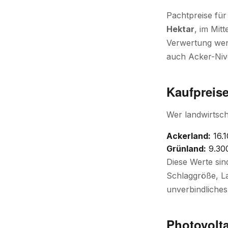
Pachtpreise für
Hektar
, im Mitt
Verwertung weni
auch Acker-Niv
Kaufpreise
Wer landwirtsch
Ackerland:
16.1
Grünland:
9.300
Diese Werte sin
Schlaggröße, La
unverbindliches
Photovolta