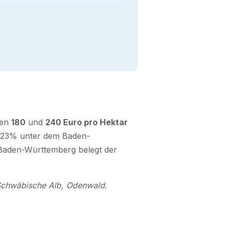
hen
180
und
240 Euro pro Hektar
und 23% unter dem Baden-
 Baden-Württemberg belegt der
Schwäbische Alb, Odenwald
.