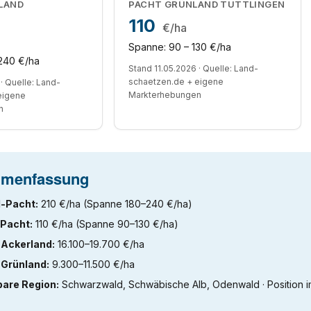
LAND
PACHT GRÜNLAND TUTTLINGEN
110
€/ha
Spanne: 90 – 130 €/ha
240 €/ha
Stand 11.05.2026 · Quelle: Land-
schaetzen.de + eigene
· Quelle: Land-
Markterhebungen
eigene
n
menfassung
-Pacht:
210 €/ha (Spanne 180–240 €/ha)
Pacht:
110 €/ha (Spanne 90–130 €/ha)
 Ackerland:
16.100–19.700 €/ha
 Grünland:
9.300–11.500 €/ha
bare Region:
Schwarzwald, Schwäbische Alb, Odenwald · Position 