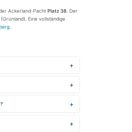
i der Ackerland-Pacht
Platz 38
. Der
Grünland). Eine vollständige
berg
.
t?