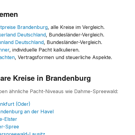
hemen
htpreise Brandenburg
, alle Kreise im Vergleich.
kerland Deutschland
, Bundesländer-Vergleich.
ünland Deutschland
, Bundesländer-Vergleich.
hner
, individuelle Pacht kalkulieren.
achten
, Vertragsformen und steuerliche Aspekte.
are Kreise in Brandenburg
aben ähnliche Pacht-Niveaus wie Dahme-Spreewald:
nkfurt (Oder)
andenburg an der Havel
e-Elster
er-Spree
erspreewald-Lausitz