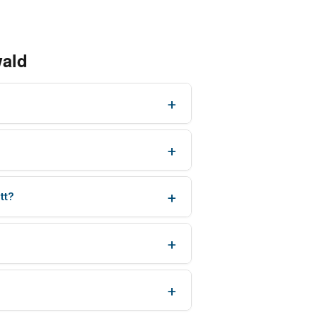
wald
tt?