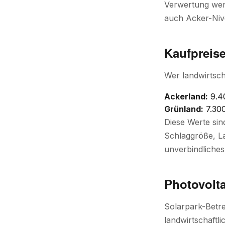
Verwertung weni
auch Acker-Niv
Kaufpreis
Wer landwirtsch
Ackerland:
9.40
Grünland:
7.300
Diese Werte sin
Schlaggröße, La
unverbindliches
Photovolt
Solarpark-Betre
landwirtschaftl