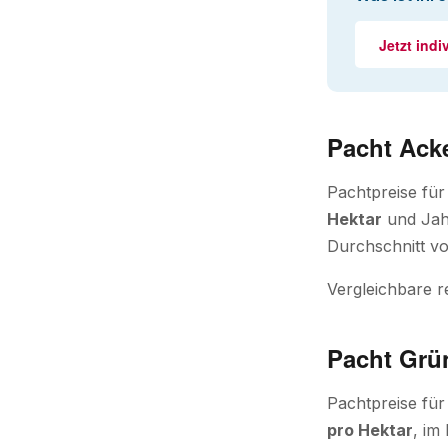
Jetzt indi
Pacht Ack
Pachtpreise fü
Hektar
und Jahr
Durchschnitt vo
Vergleichbare r
Pacht Grü
Pachtpreise fü
pro Hektar
, im