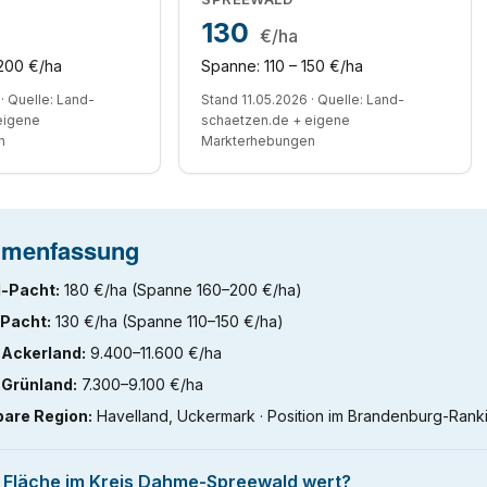
130
€/ha
200 €/ha
Spanne: 110 – 150 €/ha
· Quelle: Land-
Stand 11.05.2026 · Quelle: Land-
eigene
schaetzen.de + eigene
n
Markterhebungen
menfassung
-Pacht:
180 €/ha (Spanne 160–200 €/ha)
Pacht:
130 €/ha (Spanne 110–150 €/ha)
 Ackerland:
9.400–11.600 €/ha
 Grünland:
7.300–9.100 €/ha
bare Region:
Havelland, Uckermark · Position im Brandenburg-Rankin
e Fläche im Kreis Dahme-Spreewald wert?