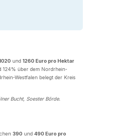
1020
und
1260 Euro pro Hektar
rund 124% über dem Nordrhein-
rhein-Westfalen belegt der Kreis
lner Bucht, Soester Börde
.
schen
390
und
490 Euro pro