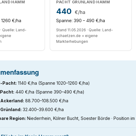
RLAND HAMM
PACHT GRÜNLAND HAMM
440
a
€/ha
 1260 €/ha
Spanne: 390 – 490 €/ha
· Quelle: Land-
Stand 11.05.2026 · Quelle: Land-
eigene
schaetzen.de + eigene
n
Markterhebungen
menfassung
-Pacht:
1140 €/ha (Spanne 1020–1260 €/ha)
Pacht:
440 €/ha (Spanne 390–490 €/ha)
 Ackerland:
88.700–108.500 €/ha
 Grünland:
32.400–39.600 €/ha
bare Region:
Niederrhein, Kölner Bucht, Soester Börde · Position im