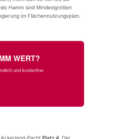
Kreis Hamm sind Mindestgrößen
legierung im Flächennutzungsplan.
HAMM WERT?
dlich und kostenfrei.
r Ackerland-Pacht
Platz 4
. Der