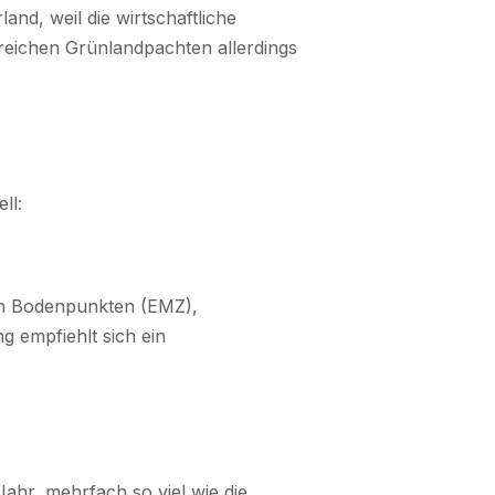
land, weil die wirtschaftliche
rreichen Grünlandpachten allerdings
ll:
von Bodenpunkten (EMZ),
 empfiehlt sich ein
ahr, mehrfach so viel wie die