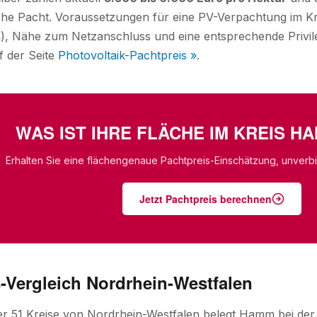
liche Pacht. Voraussetzungen für eine PV-Verpachtung im 
a), Nähe zum Netzanschluss und eine entsprechende Privi
f der Seite
Photovoltaik-Pachtpreis »
.
WAS IST IHRE FLÄCHE IM KREIS 
Erhalten Sie eine flächengenaue Pachtpreis-Einschätzung, unverbin
Jetzt Pachtpreis berechnen
-Vergleich Nordrhein-Westfalen
ler 51 Kreise von Nordrhein-Westfalen belegt Hamm bei de