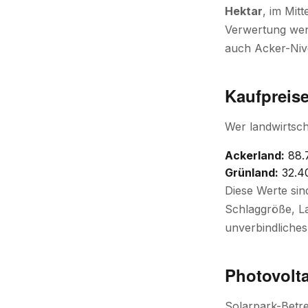
Hektar
, im Mitt
Verwertung weni
auch Acker-Niv
Kaufpreis
Wer landwirtsch
Ackerland:
88.
Grünland:
32.4
Diese Werte sin
Schlaggröße, La
unverbindliches
Photovolt
Solarpark-Betre