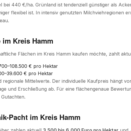
el bei 440 €/ha. Grünland ist tendenziell günstiger als Acker
ger flexibel ist. In intensiv genutzten Milchviehregionen e
eau.
e im Kreis Hamm
aftliche Flächen im Kreis Hamm kaufen möchte, zahlt aktue
700–108.500 € pro Hektar
00–39.600 € pro Hektar
d regionale Mittelwerte. Der individuelle Kaufpreis hängt 
ge und Erschließung ab. Für eine flächengenaue Bewertung
 Gutachten.
aik-Pacht im Kreis Hamm
iber zahlen aktuell
3.500 bis 6.000 Euro pro Hektar
und J