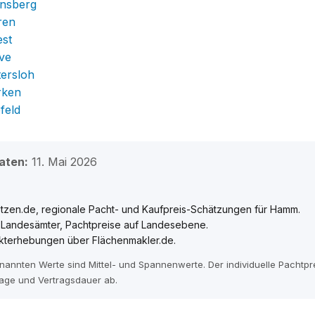
insberg
ren
est
ve
tersloh
rken
feld
aten:
11. Mai 2026
tzen.de, regionale Pacht- und Kaufpreis-Schätzungen für Hamm.
e Landesämter, Pachtpreise auf Landesebene.
kterhebungen über Flächenmakler.de.
enannten Werte sind Mittel- und Spannenwerte. Der individuelle Pachtp
age und Vertragsdauer ab.