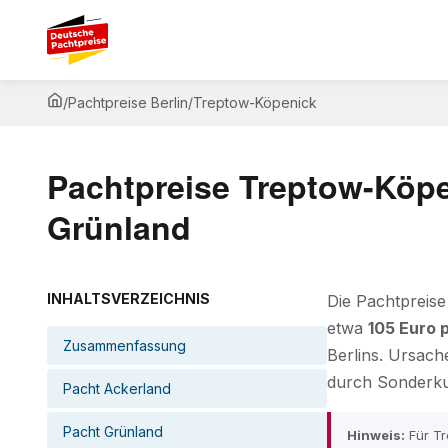
/
Pachtpreise Berlin
/
Treptow-Köpenick
Pachtpreise Treptow-Köpen
Grünland
INHALTSVERZEICHNIS
Die Pachtpreise
etwa
105 Euro 
Zusammenfassung
Berlins. Ursach
durch Sonderku
Pacht Ackerland
Pacht Grünland
Hinweis:
Für Tr