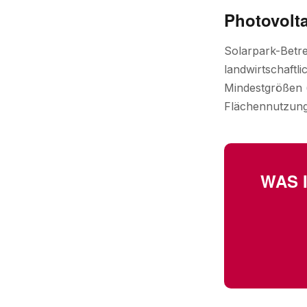
Photovolta
Solarpark-Betre
landwirtschaftl
Mindestgrößen (
Flächennutzungs
WAS 