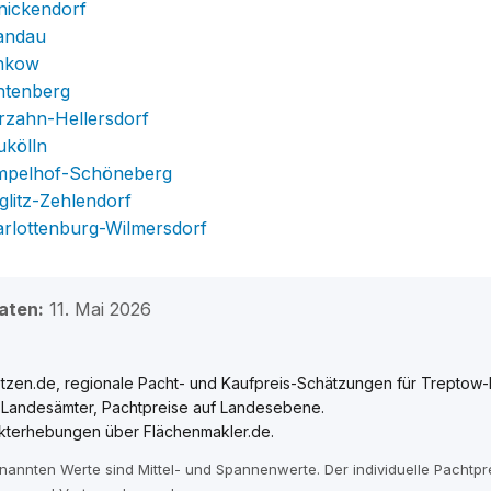
nickendorf
andau
ankow
htenberg
rzahn-Hellersdorf
ukölln
empelhof-Schöneberg
glitz-Zehlendorf
arlottenburg-Wilmersdorf
aten:
11. Mai 2026
tzen.de, regionale Pacht- und Kaufpreis-Schätzungen für Treptow-
e Landesämter, Pachtpreise auf Landesebene.
kterhebungen über Flächenmakler.de.
enannten Werte sind Mittel- und Spannenwerte. Der individuelle Pachtp