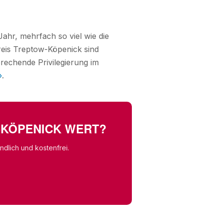
ahr, mehrfach so viel wie die
reis Treptow-Köpenick sind
rechende Privilegierung im
»
.
W-KÖPENICK WERT?
dlich und kostenfrei.