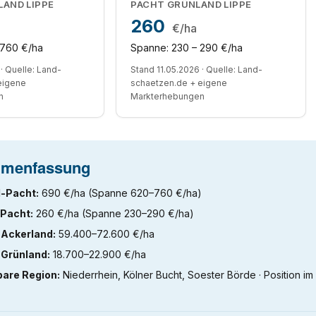
LAND LIPPE
PACHT GRÜNLAND LIPPE
260
€/ha
 760 €/ha
Spanne: 230 – 290 €/ha
· Quelle: Land-
Stand 11.05.2026 · Quelle: Land-
eigene
schaetzen.de + eigene
n
Markterhebungen
menfassung
-Pacht:
690 €/ha (Spanne 620–760 €/ha)
Pacht:
260 €/ha (Spanne 230–290 €/ha)
 Ackerland:
59.400–72.600 €/ha
 Grünland:
18.700–22.900 €/ha
bare Region:
Niederrhein, Kölner Bucht, Soester Börde · Position i