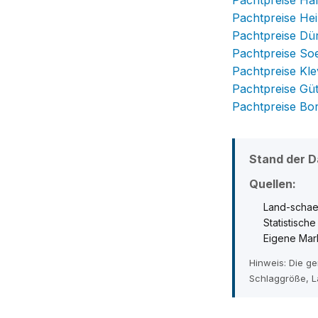
Pachtpreise H
Pachtpreise He
Pachtpreise Dü
Pachtpreise So
Pachtpreise Kle
Pachtpreise Gü
Pachtpreise Bo
Stand der D
Quellen:
Land-schaet
Statistisch
Eigene Mar
Hinweis: Die g
Schlaggröße, L