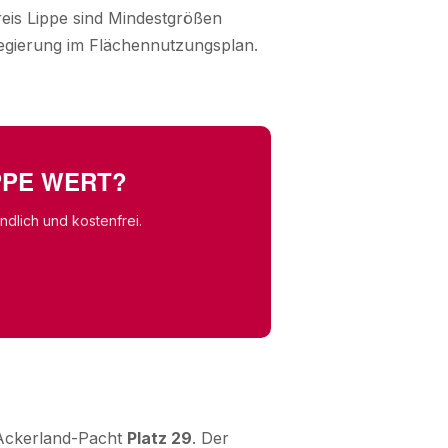
reis Lippe sind Mindestgrößen
legierung im Flächennutzungsplan.
IPPE WERT?
dlich und kostenfrei.
r Ackerland-Pacht
Platz 29
. Der