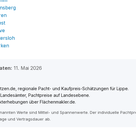
amm
insberg
ren
est
ve
tersloh
rken
aten:
11. Mai 2026
zen.de, regionale Pacht- und Kaufpreis-Schätzungen für Lippe.
e Landesämter, Pachtpreise auf Landesebene.
kterhebungen über Flächenmakler.de.
enannten Werte sind Mittel- und Spannenwerte. Der individuelle Pachtp
age und Vertragsdauer ab.