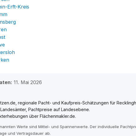
in-Erft-Kreis
amm
insberg
ren
est
ve
tersloh
rken
aten:
11. Mai 2026
tzen.de, regionale Pacht- und Kaufpreis-Schätzungen für Reckling
e Landesämter, Pachtpreise auf Landesebene.
kterhebungen über Flächenmakler.de.
enannten Werte sind Mittel- und Spannenwerte. Der individuelle Pachtp
age und Vertragsdauer ab.