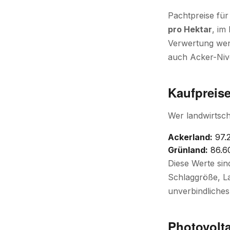
Pachtpreise fü
pro Hektar
, im
Verwertung weni
auch Acker-Niv
Kaufpreis
Wer landwirtsch
Ackerland:
97.2
Grünland:
86.60
Diese Werte sin
Schlaggröße, La
unverbindliches
Photovolta