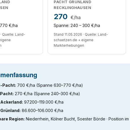
LAND
PACHT GRÜNLAND
USEN
RECKLINGHAUSEN
270
€/ha
 770 €/ha
Spanne: 240 – 300 €/ha
· Quelle: Land-
Stand 11.05.2026 · Quelle: Land-
eigene
schaetzen.de + eigene
n
Markterhebungen
menfassung
-Pacht:
700 €/ha (Spanne 630–770 €/ha)
Pacht:
270 €/ha (Spanne 240–300 €/ha)
 Ackerland:
97.200–119.000 €/ha
 Grünland:
86.600–106.000 €/ha
bare Region:
Niederrhein, Kölner Bucht, Soester Börde · Position i