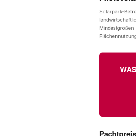
Solarpark-Betre
landwirtschaftl
Mindestgrößen (
Flächennutzungs
WAS
Pachtpreis